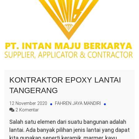
KONTRAKTOR EPOXY LANTAI
TANGERANG
12 November 2020
FAHREN JAYA MANDIRI
pada
2 Komentar
KONTRAKTOR
Salah satu elemen dari suatu bangunan adalah
EPOXY
lantai. Ada banyak pilihan jenis lantai yang dapat
LANTAI
TANGERANG
kita gunakan seperti keramik, marmer, kayu