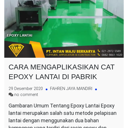
CARA MENGAPLIKASIKAN CAT
EPOXY LANTAI DI PABRIK
29 Desember 2020
FAHREN JAYA MANDIRI
on
no comment
CARA
Gambaran Umum Tentang Epoxy Lantai Epoxy
MENGAPLIKASIKAN
lantai merupakan salah satu metode pelapisan
CAT
EPOXY
lantai dengan menggunakan dua bahan
LANTAI
komponen yang terdiri dari resin epoxy dan