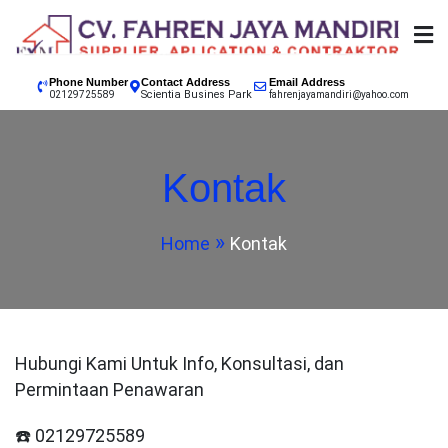
Skip
to
content
SUPPLIER, APPLICATION & CONTRACTOR
02129725589 CV.
Phone Number
Contact Address
Email Address
Scientia Busines Park
INDONESIA, EPOXY LANTAI JAKARTA, EPOXY LANTAI
02129725589
fahrenjayamandiri@yahoo.com
TANGERANG, EPOXY LANTAI BANDUNG, EPOXY
FAHREN JAYA
LANTAI BOGOR, EPOXY LANTAI SUKABUMI, EPOXY
Kontak
LANTAI GARUT, EPOXY LANTAI CIANJUR
MANDIRI
Home
Kontak
KONTRAKTOR CAT
EPOXY LANTAI
Hubungi Kami Untuk Info, Konsultasi, dan
Permintaan Penawaran
☎️ 02129725589