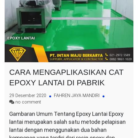
CARA MENGAPLIKASIKAN CAT
EPOXY LANTAI DI PABRIK
29 Desember 2020
FAHREN JAYA MANDIRI
on
no comment
CARA
Gambaran Umum Tentang Epoxy Lantai Epoxy
MENGAPLIKASIKAN
lantai merupakan salah satu metode pelapisan
CAT
EPOXY
lantai dengan menggunakan dua bahan
LANTAI
komponen yang terdiri dari resin epoxy dan