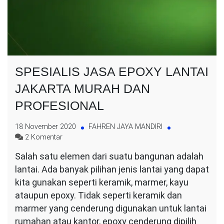
SPESIALIS JASA EPOXY LANTAI
JAKARTA MURAH DAN
PROFESIONAL
18 November 2020
FAHREN JAYA MANDIRI
pada
2 Komentar
SPESIALIS
Salah satu elemen dari suatu bangunan adalah
JASA
lantai. Ada banyak pilihan jenis lantai yang dapat
EPOXY
LANTAI
kita gunakan seperti keramik, marmer, kayu
JAKARTA
ataupun epoxy. Tidak seperti keramik dan
MURAH
marmer yang cenderung digunakan untuk lantai
DAN
rumahan atau kantor, epoxy cenderung dipilih
PROFESIONAL