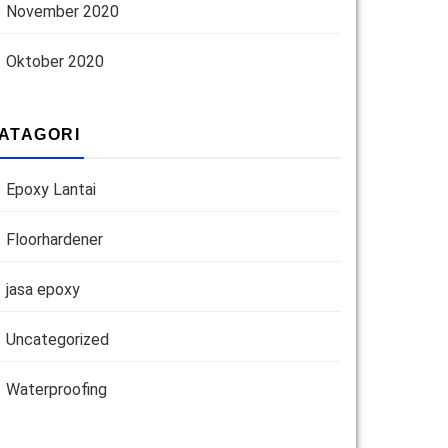
November 2020
Oktober 2020
ATAGORI
Epoxy Lantai
Floorhardener
jasa epoxy
Uncategorized
Waterproofing