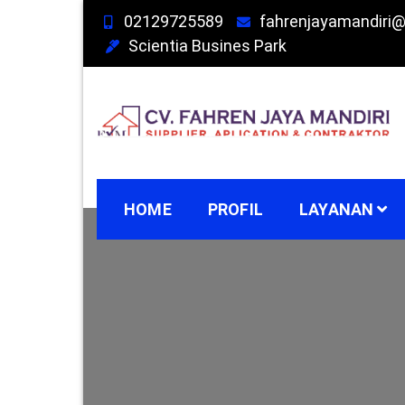
Skip
02129725589
fahrenjayamandiri
to
Scientia Busines Park
content
SUPPLIER, APPLICATION & CONTRACTOR 
021297255
EPOXY LANTAI BOGOR, EPOXY LANTAI SU
HOME
PROFIL
LAYANAN
MANDIRI 
EPOXY LA