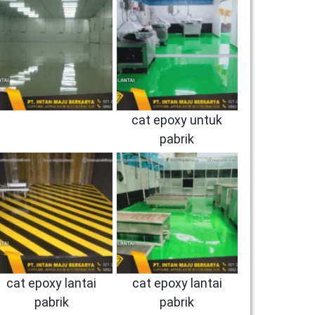
cat epoxy untuk
pabrik
cat epoxy lantai
cat epoxy lantai
pabrik
pabrik