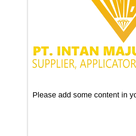
Please add some content in y