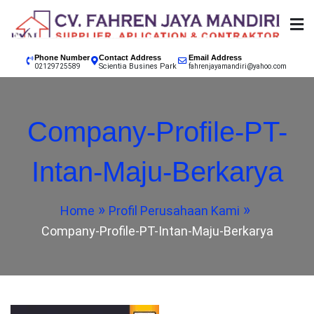
Skip
to
content
SUPPLIER, APPLICATION & CONTRACTOR
02129725589 CV.
Phone Number
Contact Address
Email Address
Scientia Busines Park
INDONESIA, EPOXY LANTAI JAKARTA, EPOXY LANTAI
02129725589
fahrenjayamandiri@yahoo.com
TANGERANG, EPOXY LANTAI BANDUNG, EPOXY
FAHREN JAYA
LANTAI BOGOR, EPOXY LANTAI SUKABUMI, EPOXY
Company-Profile-PT-
LANTAI GARUT, EPOXY LANTAI CIANJUR
MANDIRI
Intan-Maju-Berkarya
KONTRAKTOR CAT
Home
Profil Perusahaan Kami
EPOXY LANTAI
Company-Profile-PT-Intan-Maju-Berkarya