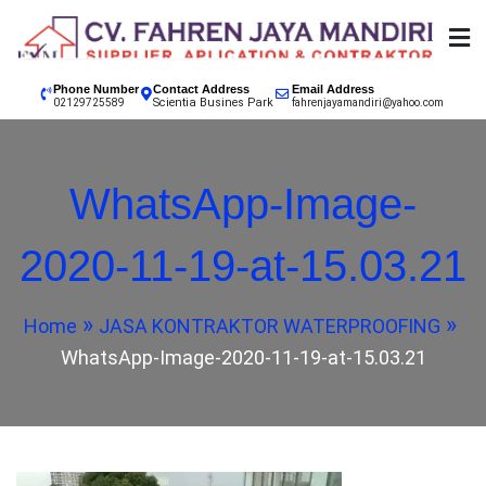
Skip
to
content
SUPPLIER, APPLICATION & CONTRACTOR
02129725589 CV.
Phone Number
Contact Address
Email Address
Scientia Busines Park
INDONESIA, EPOXY LANTAI JAKARTA, EPOXY LANTAI
02129725589
fahrenjayamandiri@yahoo.com
TANGERANG, EPOXY LANTAI BANDUNG, EPOXY
FAHREN JAYA
LANTAI BOGOR, EPOXY LANTAI SUKABUMI, EPOXY
WhatsApp-Image-
LANTAI GARUT, EPOXY LANTAI CIANJUR
MANDIRI
2020-11-19-at-15.03.21
KONTRAKTOR CAT
Home
JASA KONTRAKTOR WATERPROOFING
EPOXY LANTAI
WhatsApp-Image-2020-11-19-at-15.03.21