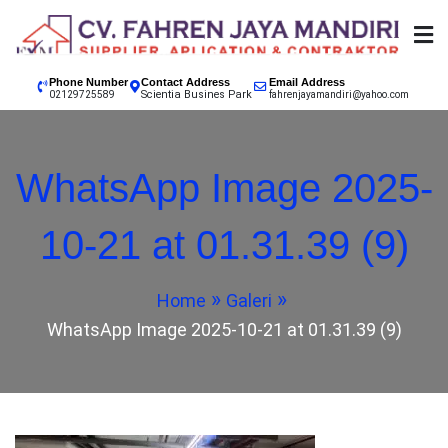
Skip
to
content
SUPPLIER, APPLICATION & CONTRACTOR
02129725589 CV.
Phone Number
Contact Address
Email Address
Scientia Busines Park
INDONESIA, EPOXY LANTAI JAKARTA, EPOXY LANTAI
02129725589
fahrenjayamandiri@yahoo.com
TANGERANG, EPOXY LANTAI BANDUNG, EPOXY
FAHREN JAYA
LANTAI BOGOR, EPOXY LANTAI SUKABUMI, EPOXY
WhatsApp Image 2025-
LANTAI GARUT, EPOXY LANTAI CIANJUR
MANDIRI
10-21 at 01.31.39 (9)
KONTRAKTOR CAT
Home
Galeri
EPOXY LANTAI
WhatsApp Image 2025-10-21 at 01.31.39 (9)