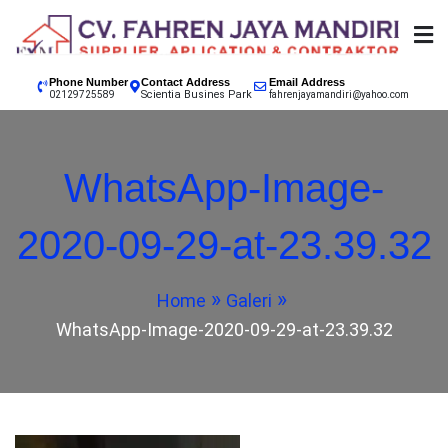
Skip
to
content
SUPPLIER, APPLICATION & CONTRACTOR
02129725589 CV.
Phone Number
Contact Address
Email Address
Scientia Busines Park
INDONESIA, EPOXY LANTAI JAKARTA, EPOXY LANTAI
02129725589
fahrenjayamandiri@yahoo.com
TANGERANG, EPOXY LANTAI BANDUNG, EPOXY
FAHREN JAYA
LANTAI BOGOR, EPOXY LANTAI SUKABUMI, EPOXY
WhatsApp-Image-
LANTAI GARUT, EPOXY LANTAI CIANJUR
MANDIRI
2020-09-29-at-23.39.32
KONTRAKTOR CAT
Home
Galeri
EPOXY LANTAI
WhatsApp-Image-2020-09-29-at-23.39.32