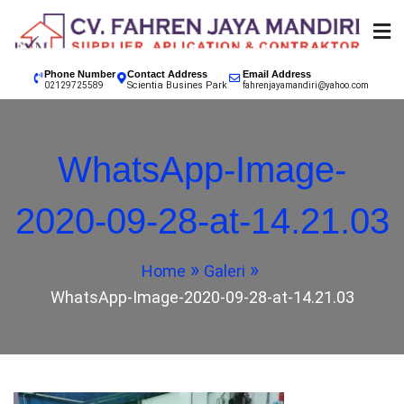
Skip
to
content
SUPPLIER, APPLICATION & CONTRACTOR
02129725589 CV.
Phone Number
Contact Address
Email Address
Scientia Busines Park
INDONESIA, EPOXY LANTAI JAKARTA, EPOXY LANTAI
02129725589
fahrenjayamandiri@yahoo.com
TANGERANG, EPOXY LANTAI BANDUNG, EPOXY
FAHREN JAYA
LANTAI BOGOR, EPOXY LANTAI SUKABUMI, EPOXY
WhatsApp-Image-
LANTAI GARUT, EPOXY LANTAI CIANJUR
MANDIRI
2020-09-28-at-14.21.03
KONTRAKTOR CAT
Home
Galeri
EPOXY LANTAI
WhatsApp-Image-2020-09-28-at-14.21.03