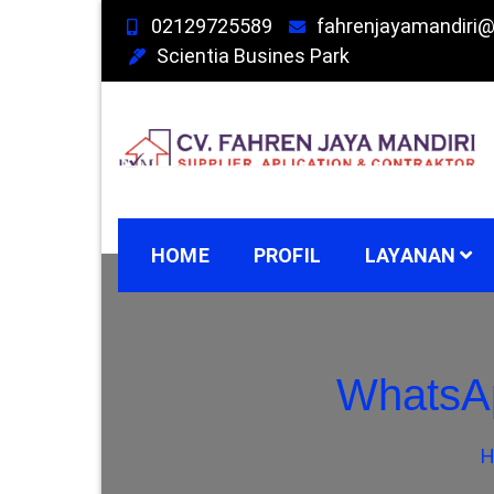
Skip
02129725589
fahrenjayamandiri
to
Scientia Busines Park
content
SUPPLIER, APPLICATION & CONTRACTOR 
021297255
EPOXY LANTAI BOGOR, EPOXY LANTAI SU
HOME
PROFIL
LAYANAN
MANDIRI 
WhatsAp
EPOXY LA