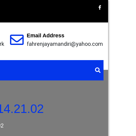
Email Address
rk
fahrenjayamandiri@yahoo.com
TANGERANG, EPOXY LANTAI BANDUNG,
N JAYA
R
CAT
14.21.02
02