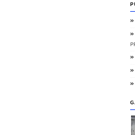
P
P
G