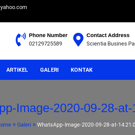
@yahoo.com
Phone Number
Contact Address
02129725589
Scientia Busines Pa
INDONESIA, EPOXY LANTAI JAKARTA, EPOXY LANTAI 
89 CV. FAHRE
KABUMI, EPOXY LANTAI GARUT, EPOXY LANTAI CIANJU
ARTIKEL
GALERI
KONTAK
KONTRAKTOR 
p-Image-2020-09-28-at-
NTAI
Home
Galeri
WhatsApp-Image-2020-09-28-at-14.21.