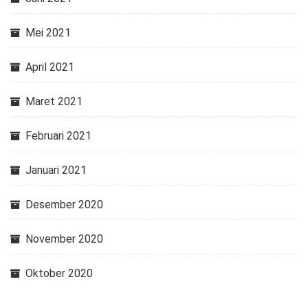
Mei 2021
April 2021
Maret 2021
Februari 2021
Januari 2021
Desember 2020
November 2020
Oktober 2020