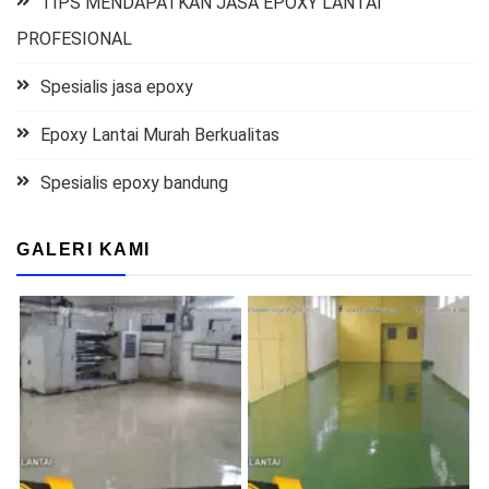
TIPS MENDAPATKAN JASA EPOXY LANTAI
PROFESIONAL
Spesialis jasa epoxy
Epoxy Lantai Murah Berkualitas
Spesialis epoxy bandung
GALERI KAMI