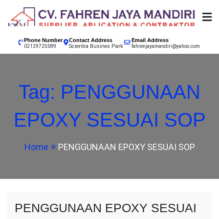
Skip
to
content
SUPPLIER, APPLICATION & CONTRACTOR
02129725589 CV.
Phone Number
Contact Address
Email Address
Scientia Busines Park
INDONESIA, EPOXY LANTAI JAKARTA, EPOXY LANTAI
02129725589
fahrenjayamandiri@yahoo.com
TANGERANG, EPOXY LANTAI BANDUNG, EPOXY
FAHREN JAYA
LANTAI BOGOR, EPOXY LANTAI SUKABUMI, EPOXY
Tag:
PENGGUNAAN
LANTAI GARUT, EPOXY LANTAI CIANJUR
MANDIRI
EPOXY SESUAI SOP
KONTRAKTOR CAT
Home
PENGGUNAAN EPOXY SESUAI SOP
EPOXY LANTAI
PENGGUNAAN EPOXY SESUAI