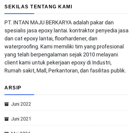
SEKILAS TENTANG KAMI
PT. INTAN MAJU BERKARYA adalah pakar dan
spesialis jasa epoxy lantai. kontraktor penyedia jasa
dan cat epoxy lantai, floorhardener, dan
waterproofing. Kami memiliki tim yang profesional
yang telah berpengalaman sejak 2010 melayani
client kami untuk pekerjaan epoxy di Industri,
Rumah sakit, Mall, Perkantoran, dan fasilitas publik.
ARSIP
Juni 2022
Juni 2021