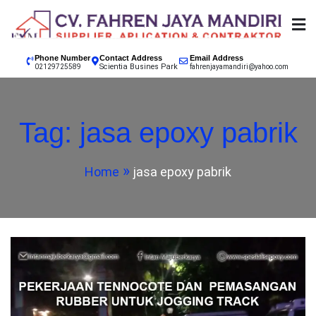
Skip
to
content
SUPPLIER, APPLICATION & CONTRACTOR
02129725589 CV.
Phone Number
Contact Address
Email Address
Scientia Busines Park
INDONESIA, EPOXY LANTAI JAKARTA, EPOXY LANTAI
02129725589
fahrenjayamandiri@yahoo.com
TANGERANG, EPOXY LANTAI BANDUNG, EPOXY
FAHREN JAYA
LANTAI BOGOR, EPOXY LANTAI SUKABUMI, EPOXY
Tag:
jasa epoxy pabrik
LANTAI GARUT, EPOXY LANTAI CIANJUR
MANDIRI
Home
jasa epoxy pabrik
KONTRAKTOR CAT
EPOXY LANTAI