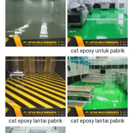
cat epoxy untuk pabrik
cat epoxy lantai pabrik
cat epoxy lantai pabrik