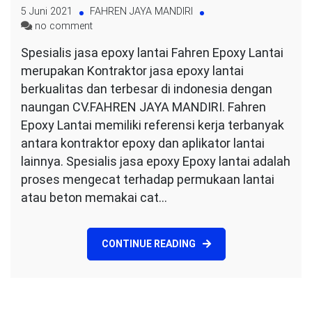
5 Juni 2021
FAHREN JAYA MANDIRI
on
no comment
Spesialis
Spesialis jasa epoxy lantai Fahren Epoxy Lantai
jasa
merupakan Kontraktor jasa epoxy lantai
epoxy
berkualitas dan terbesar di indonesia dengan
naungan CV.FAHREN JAYA MANDIRI. Fahren
Epoxy Lantai memiliki referensi kerja terbanyak
antara kontraktor epoxy dan aplikator lantai
lainnya. Spesialis jasa epoxy Epoxy lantai adalah
proses mengecat terhadap permukaan lantai
atau beton memakai cat…
CONTINUE READING