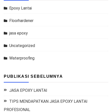
Epoxy Lantai
Floorhardener
jasa epoxy
Uncategorized
Waterproofing
PUBLIKASI SEBELUMNYA
JASA EPOXY LANTAI
TIPS MENDAPATKAN JASA EPOXY LANTAI
PROFESIONAL