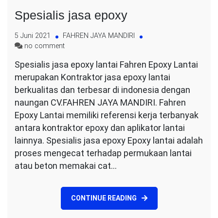
Spesialis jasa epoxy
5 Juni 2021
FAHREN JAYA MANDIRI
on
no comment
Spesialis
Spesialis jasa epoxy lantai Fahren Epoxy Lantai
jasa
merupakan Kontraktor jasa epoxy lantai
epoxy
berkualitas dan terbesar di indonesia dengan
naungan CV.FAHREN JAYA MANDIRI. Fahren
Epoxy Lantai memiliki referensi kerja terbanyak
antara kontraktor epoxy dan aplikator lantai
lainnya. Spesialis jasa epoxy Epoxy lantai adalah
proses mengecat terhadap permukaan lantai
atau beton memakai cat…
CONTINUE READING