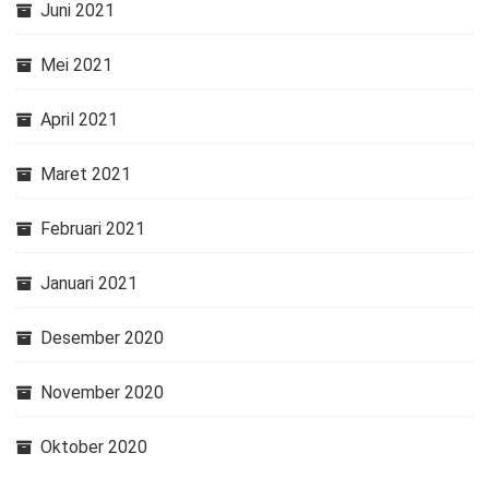
Juni 2021
Mei 2021
April 2021
Maret 2021
Februari 2021
Januari 2021
Desember 2020
November 2020
Oktober 2020