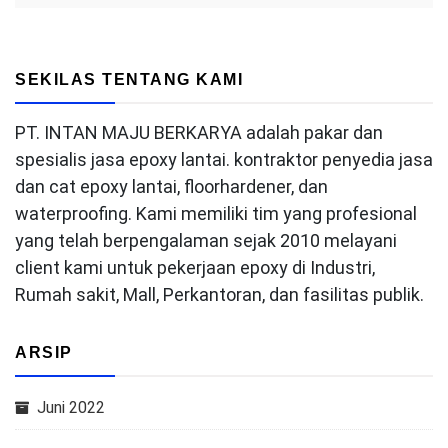
SEKILAS TENTANG KAMI
PT. INTAN MAJU BERKARYA adalah pakar dan
spesialis jasa epoxy lantai. kontraktor penyedia jasa
dan cat epoxy lantai, floorhardener, dan
waterproofing. Kami memiliki tim yang profesional
yang telah berpengalaman sejak 2010 melayani
client kami untuk pekerjaan epoxy di Industri,
Rumah sakit, Mall, Perkantoran, dan fasilitas publik.
ARSIP
Juni 2022