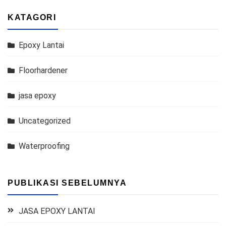
KATAGORI
Epoxy Lantai
Floorhardener
jasa epoxy
Uncategorized
Waterproofing
PUBLIKASI SEBELUMNYA
JASA EPOXY LANTAI